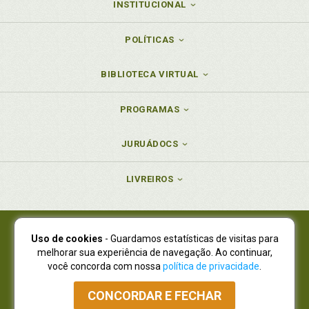
INSTITUCIONAL
POLÍTICAS
BIBLIOTECA VIRTUAL
PROGRAMAS
JURUÁDOCS
LIVREIROS
Uso de cookies
- Guardamos estatísticas de visitas para
Juruá Editora Ltda., CNPJ 77.535.508/0001-19
melhorar sua experiência de navegação. Ao continuar,
Juruá Informática Ltda., CNPJ 01.701.561/0001-80
você concorda com nossa
política de privacidade
.
NOVO ENDEREÇO:
R. Flávio Dallegrave, 7665, São Lourenço |
Curitiba - Paraná - CEP 82210-310
CONCORDAR E FECHAR
Atendimento: (41) 4009-3900
|
Vendas Atacado: (41) 4009-3939
|