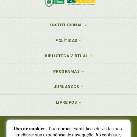
INSTITUCIONAL
POLÍTICAS
BIBLIOTECA VIRTUAL
PROGRAMAS
JURUÁDOCS
LIVREIROS
Uso de cookies
- Guardamos estatísticas de visitas para
Juruá Editora Ltda., CNPJ 77.535.508/0001-19
melhorar sua experiência de navegação. Ao continuar,
Juruá Informática Ltda., CNPJ 01.701.561/0001-80