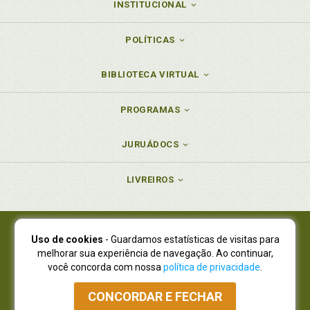
INSTITUCIONAL
POLÍTICAS
BIBLIOTECA VIRTUAL
PROGRAMAS
JURUÁDOCS
LIVREIROS
Uso de cookies
- Guardamos estatísticas de visitas para
Juruá Editora Ltda., CNPJ 77.535.508/0001-19
melhorar sua experiência de navegação. Ao continuar,
Juruá Informática Ltda., CNPJ 01.701.561/0001-80
você concorda com nossa
política de privacidade
.
NOVO ENDEREÇO:
R. Flávio Dallegrave, 7665, São Lourenço |
Curitiba - Paraná - CEP 82210-310
CONCORDAR E FECHAR
Atendimento: (41) 4009-3900
|
Vendas Atacado: (41) 4009-3939
|