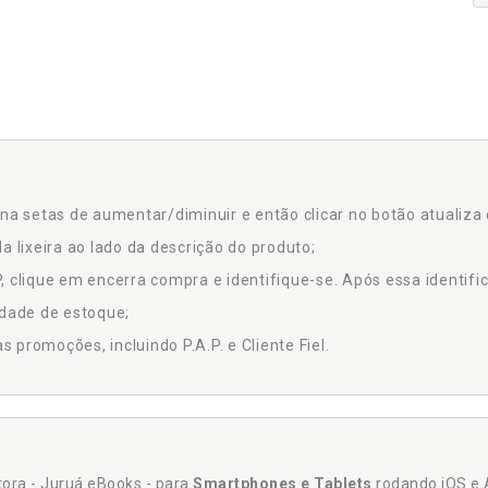
na setas de aumentar/diminuir e então clicar no botão atualiza 
a lixeira ao lado da descrição do produto;
 clique em encerra compra e identifique-se. Após essa identific
idade de estoque;
promoções, incluindo P.A.P. e Cliente Fiel.
itora - Juruá eBooks - para
Smartphones e Tablets
rodando iOS e 