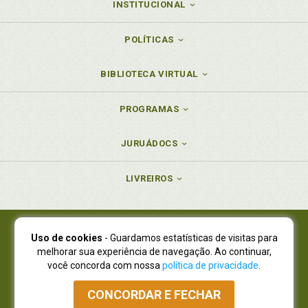
INSTITUCIONAL
POLÍTICAS
BIBLIOTECA VIRTUAL
PROGRAMAS
JURUÁDOCS
LIVREIROS
Uso de cookies
- Guardamos estatísticas de visitas para
Juruá Editora Ltda., CNPJ 77.535.508/0001-19
melhorar sua experiência de navegação. Ao continuar,
Juruá Informática Ltda., CNPJ 01.701.561/0001-80
você concorda com nossa
política de privacidade
.
NOVO ENDEREÇO:
R. Flávio Dallegrave, 7665, São Lourenço |
Curitiba - Paraná - CEP 82210-310
CONCORDAR E FECHAR
Atendimento: (41) 4009-3900
|
Vendas Atacado: (41) 4009-3939
|