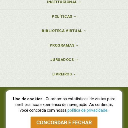
INSTITUCIONAL
POLÍTICAS
BIBLIOTECA VIRTUAL
PROGRAMAS
JURUÁDOCS
LIVREIROS
Uso de cookies
- Guardamos estatísticas de visitas para
Juruá Editora Ltda., CNPJ 77.535.508/0001-19
melhorar sua experiência de navegação. Ao continuar,
Juruá Informática Ltda., CNPJ 01.701.561/0001-80
você concorda com nossa
política de privacidade
.
NOVO ENDEREÇO:
R. Flávio Dallegrave, 7665, São Lourenço |
Curitiba - Paraná - CEP 82210-310
CONCORDAR E FECHAR
Atendimento: (41) 4009-3900
|
Vendas Atacado: (41) 4009-3939
|