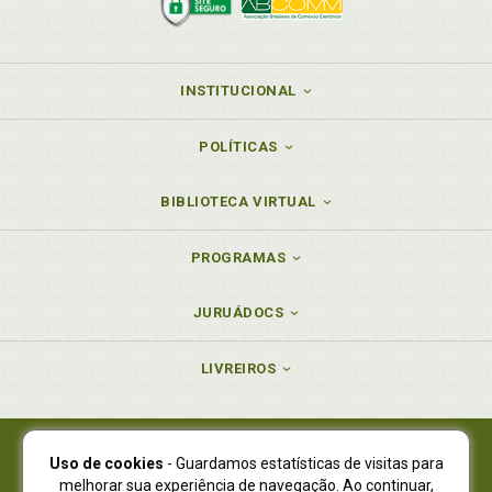
INSTITUCIONAL
POLÍTICAS
BIBLIOTECA VIRTUAL
PROGRAMAS
JURUÁDOCS
LIVREIROS
Uso de cookies
- Guardamos estatísticas de visitas para
Juruá Editora Ltda., CNPJ 77.535.508/0001-19
melhorar sua experiência de navegação. Ao continuar,
Juruá Informática Ltda., CNPJ 01.701.561/0001-80