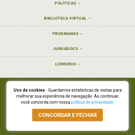
POLÍTICAS
BIBLIOTECA VIRTUAL
PROGRAMAS
JURUÁDOCS
LIVREIROS
Uso de cookies
- Guardamos estatísticas de visitas para
Juruá Editora Ltda., CNPJ 77.535.508/0001-19
melhorar sua experiência de navegação. Ao continuar,
Juruá Informática Ltda., CNPJ 01.701.561/0001-80
você concorda com nossa
política de privacidade
.
NOVO ENDEREÇO:
R. Flávio Dallegrave, 7665, São Lourenço |
Curitiba - Paraná - CEP 82210-310
CONCORDAR E FECHAR
Atendimento: (41) 4009-3900
|
Vendas Atacado: (41) 4009-3939
|
Atendimento via Whatsapp
NÃO DISPOMOS MAIS DE SHOWROOW