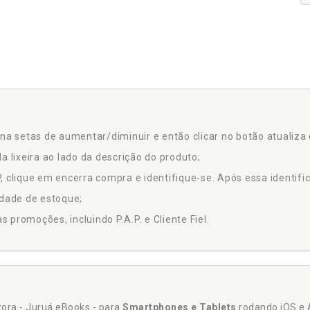
na setas de aumentar/diminuir e então clicar no botão atualiza 
a lixeira ao lado da descrição do produto;
 clique em encerra compra e identifique-se. Após essa identific
idade de estoque;
promoções, incluindo P.A.P. e Cliente Fiel.
itora - Juruá eBooks - para
Smartphones e Tablets
rodando iOS e 