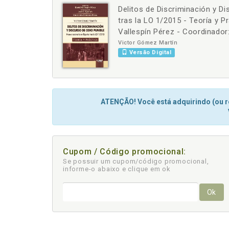
Delitos de Discriminación y D
-
tras la LO 1/2015 - Teoría y P
Vallespín Pérez - Coordinador:
Victor Gómez Martín
Versão Digital
ATENÇÃO! Você está adquirindo (ou re
Cupom / Código promocional:
Se possuir um cupom/código promocional,
informe-o abaixo e clique em ok
Ok