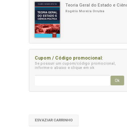
Teoria Geral do Estado e Ciênc
-
+
Rogério Moreira Orrutea
Cupom / Código promocional:
Se possuir um cupom/código promocional,
informe-o abaixo e clique em ok
Ok
ESVAZIAR CARRINHO