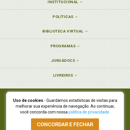
INSTITUCIONAL
POLÍTICAS
BIBLIOTECA VIRTUAL
PROGRAMAS
JURUÁDOCS
LIVREIROS
Uso de cookies
- Guardamos estatísticas de visitas para
Juruá Editora Ltda., CNPJ 77.535.508/0001-19
melhorar sua experiência de navegação. Ao continuar,
Juruá Informática Ltda., CNPJ 01.701.561/0001-80
você concorda com nossa
política de privacidade
.
NOVO ENDEREÇO:
R. Flávio Dallegrave, 7665, São Lourenço |
Curitiba - Paraná - CEP 82210-310
CONCORDAR E FECHAR
Atendimento: (41) 4009-3900
|
Vendas Atacado: (41) 4009-3939
|