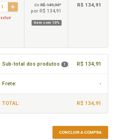
R$ 134,91
de
R$ 149,90
*
por R$ 134,91
xcluir
item com
10%
Sub-total dos produtos
:
R$ 134,91
1
Frete:
-
TOTAL:
R$ 134,91
CONCLUIR A COMPRA