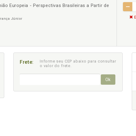
ião Europeia - Perspectivas Brasileiras a Partir de
E
França Júnior
Informe seu CEP abaixo para consultar
Frete:
o valor do frete.
Ok