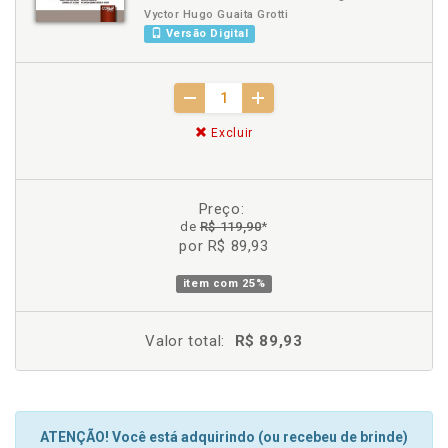
Vyctor Hugo Guaita Grotti
Versão Digital
Excluir
Preço:
de
R$ 119,90
*
por R$ 89,93
item com
25%
Valor total:
R$ 89,93
ATENÇÃO! Você está adquirindo (ou recebeu de brinde)