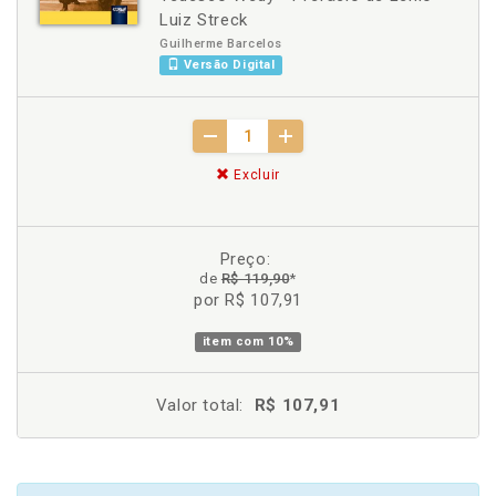
Luiz Streck
Guilherme Barcelos
Versão Digital
Excluir
Preço:
de
R$ 119,90
*
por R$ 107,91
item com
10%
Valor total:
R$ 107,91