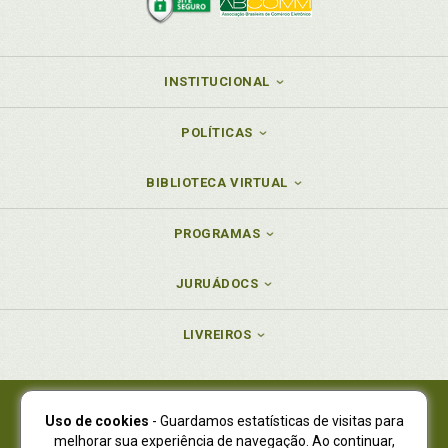
INSTITUCIONAL
POLÍTICAS
BIBLIOTECA VIRTUAL
PROGRAMAS
JURUÁDOCS
LIVREIROS
Uso de cookies
- Guardamos estatísticas de visitas para
Juruá Editora Ltda., CNPJ 77.535.508/0001-19
melhorar sua experiência de navegação. Ao continuar,
Juruá Informática Ltda., CNPJ 01.701.561/0001-80