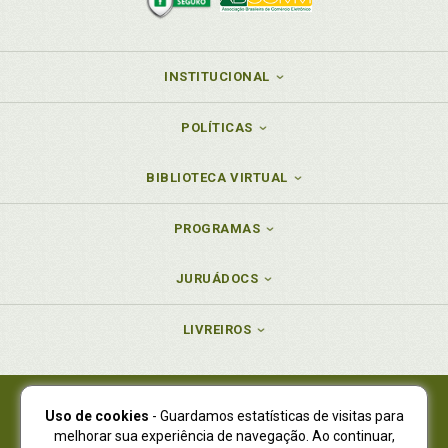
INSTITUCIONAL
POLÍTICAS
BIBLIOTECA VIRTUAL
PROGRAMAS
JURUÁDOCS
LIVREIROS
Uso de cookies
- Guardamos estatísticas de visitas para
Juruá Editora Ltda., CNPJ 77.535.508/0001-19
melhorar sua experiência de navegação. Ao continuar,
Juruá Informática Ltda., CNPJ 01.701.561/0001-80