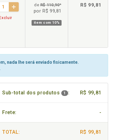
R$ 99,81
de
R$ 110,90
*
por R$ 99,81
Excluir
item com
10%
m, nada lhe será enviado fisicamente.
.
Sub-total dos produtos
:
R$ 99,81
1
Frete:
-
TOTAL:
R$ 99,81