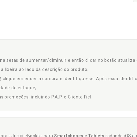
na setas de aumentar/diminuir e então clicar no botão atualiza 
a lixeira ao lado da descrição do produto;
 clique em encerra compra e identifique-se. Após essa identific
idade de estoque;
promoções, incluindo P.A.P. e Cliente Fiel.
itora - Juruá eBooks - para
Smartphones e Tablets
rodando iOS e 