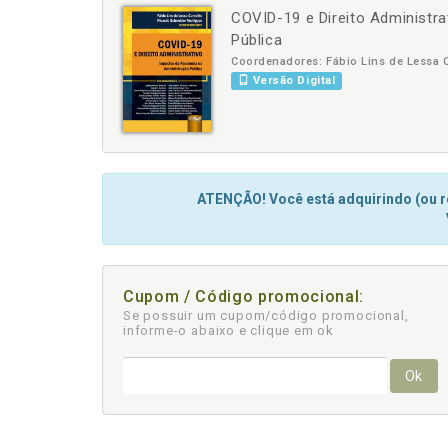
COVID-19 e Direito Administr
-
+
Pública
Coordenadores: Fábio Lins de Lessa 
Versão Digital
ATENÇÃO! Você está adquirindo (ou re
Cupom / Código promocional:
Se possuir um cupom/código promocional,
informe-o abaixo e clique em ok
Ok