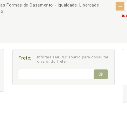
vas Formas de Casamento - Igualdade, Liberdade
ão
Informe seu CEP abaixo para consultar
Frete:
o valor do frete.
Ok