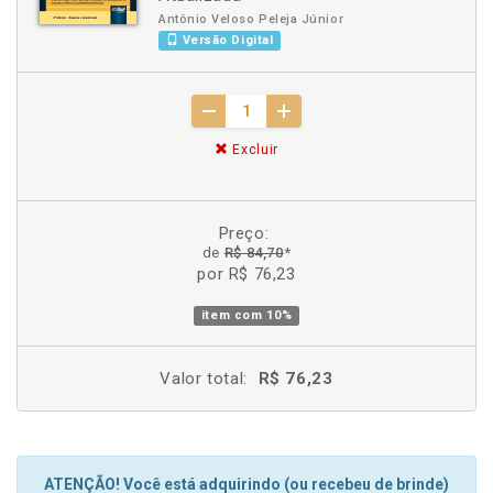
Antônio Veloso Peleja Júnior
Versão Digital
Excluir
Preço:
de
R$ 84,70
*
por R$ 76,23
item com
10%
Valor total:
R$ 76,23
ATENÇÃO! Você está adquirindo (ou recebeu de brinde)