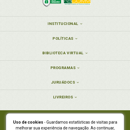
INSTITUCIONAL
POLÍTICAS
BIBLIOTECA VIRTUAL
PROGRAMAS
JURUÁDOCS
LIVREIROS
Uso de cookies
- Guardamos estatísticas de visitas para
Juruá Editora Ltda., CNPJ 77.535.508/0001-19
melhorar sua experiência de navegação. Ao continuar,
Juruá Informática Ltda., CNPJ 01.701.561/0001-80