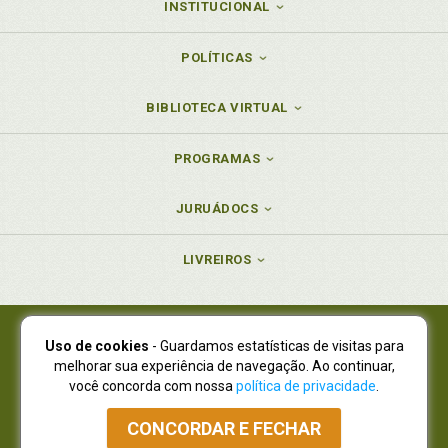
INSTITUCIONAL
POLÍTICAS
BIBLIOTECA VIRTUAL
PROGRAMAS
JURUÁDOCS
LIVREIROS
Uso de cookies
- Guardamos estatísticas de visitas para
Juruá Editora Ltda., CNPJ 77.535.508/0001-19
melhorar sua experiência de navegação. Ao continuar,
Juruá Informática Ltda., CNPJ 01.701.561/0001-80
você concorda com nossa
política de privacidade
.
NOVO ENDEREÇO:
R. Flávio Dallegrave, 7665, São Lourenço |
Curitiba - Paraná - CEP 82210-310
CONCORDAR E FECHAR
Atendimento: (41) 4009-3900
|
Vendas Atacado: (41) 4009-3939
|