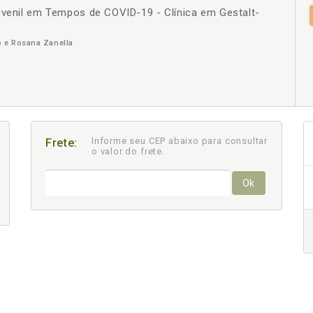
uvenil em Tempos de COVID-19 - Clínica em Gestalt-
+
o e Rosana Zanella
Informe seu CEP abaixo para consultar
Frete:
o valor do frete.
Ok