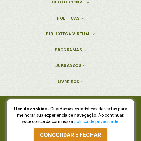
INSTITUCIONAL
POLÍTICAS
BIBLIOTECA VIRTUAL
PROGRAMAS
JURUÁDOCS
LIVREIROS
Uso de cookies
- Guardamos estatísticas de visitas para
Juruá Editora Ltda., CNPJ 77.535.508/0001-19
melhorar sua experiência de navegação. Ao continuar,
Juruá Informática Ltda., CNPJ 01.701.561/0001-80
você concorda com nossa
política de privacidade
.
NOVO ENDEREÇO:
R. Flávio Dallegrave, 7665, São Lourenço |
Curitiba - Paraná - CEP 82210-310
CONCORDAR E FECHAR
Atendimento: (41) 4009-3900
|
Vendas Atacado: (41) 4009-3939
|