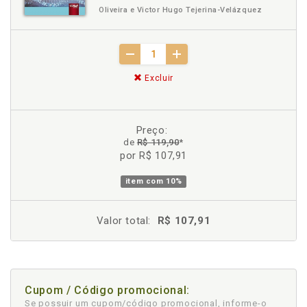
Oliveira e Victor Hugo Tejerina-Velázquez
Excluir
Preço:
de
R$ 119,90
*
por R$ 107,91
item com
10%
Valor total:
R$ 107,91
Cupom / Código promocional:
Se possuir um cupom/código promocional, informe-o