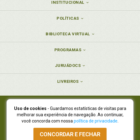
INSTITUCIONAL
POLÍTICAS
BIBLIOTECA VIRTUAL
PROGRAMAS
JURUÁDOCS
LIVREIROS
Uso de cookies
- Guardamos estatísticas de visitas para
Juruá Editora Ltda., CNPJ 77.535.508/0001-19
melhorar sua experiência de navegação. Ao continuar,
Juruá Informática Ltda., CNPJ 01.701.561/0001-80
você concorda com nossa
política de privacidade
.
NOVO ENDEREÇO:
R. Flávio Dallegrave, 7665, São Lourenço |
Curitiba - Paraná - CEP 82210-310
CONCORDAR E FECHAR
Atendimento: (41) 4009-3900
|
Vendas Atacado: (41) 4009-3939
|