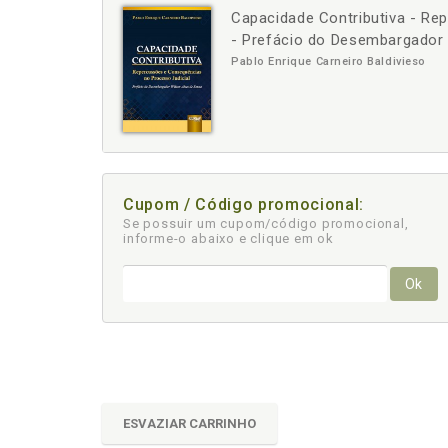
Capacidade Contributiva - Re
-
+
- Prefácio do Desembargador
Pablo Enrique Carneiro Baldivieso
Cupom / Código promocional:
Se possuir um cupom/código promocional,
informe-o abaixo e clique em ok
Ok
ESVAZIAR CARRINHO