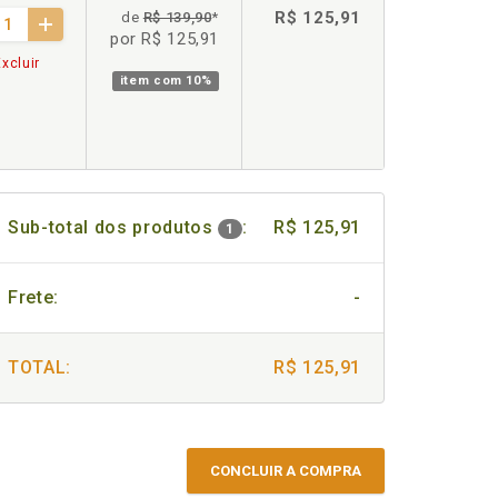
R$ 125,91
de
R$ 139,90
*
por R$ 125,91
xcluir
item com
10%
Sub-total dos produtos
:
R$ 125,91
1
Frete:
-
TOTAL:
R$ 125,91
CONCLUIR A COMPRA