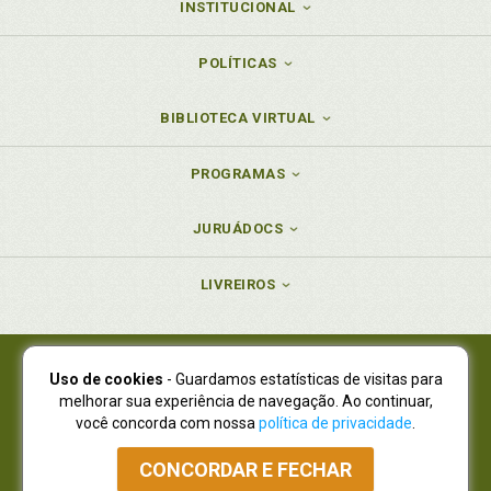
INSTITUCIONAL
POLÍTICAS
BIBLIOTECA VIRTUAL
PROGRAMAS
JURUÁDOCS
LIVREIROS
Uso de cookies
- Guardamos estatísticas de visitas para
Juruá Editora Ltda., CNPJ 77.535.508/0001-19
melhorar sua experiência de navegação. Ao continuar,
Juruá Informática Ltda., CNPJ 01.701.561/0001-80
você concorda com nossa
política de privacidade
.
NOVO ENDEREÇO:
R. Flávio Dallegrave, 7665, São Lourenço |
Curitiba - Paraná - CEP 82210-310
CONCORDAR E FECHAR
Atendimento: (41) 4009-3900
|
Vendas Atacado: (41) 4009-3939
|