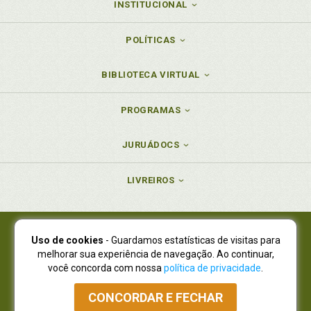
INSTITUCIONAL
POLÍTICAS
BIBLIOTECA VIRTUAL
PROGRAMAS
JURUÁDOCS
LIVREIROS
Uso de cookies
- Guardamos estatísticas de visitas para
Juruá Editora Ltda., CNPJ 77.535.508/0001-19
melhorar sua experiência de navegação. Ao continuar,
Juruá Informática Ltda., CNPJ 01.701.561/0001-80
você concorda com nossa
política de privacidade
.
NOVO ENDEREÇO:
R. Flávio Dallegrave, 7665, São Lourenço |
Curitiba - Paraná - CEP 82210-310
CONCORDAR E FECHAR
Atendimento: (41) 4009-3900
|
Vendas Atacado: (41) 4009-3939
|