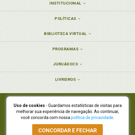
INSTITUCIONAL
POLÍTICAS
BIBLIOTECA VIRTUAL
PROGRAMAS
JURUÁDOCS
LIVREIROS
Uso de cookies
- Guardamos estatísticas de visitas para
Juruá Editora Ltda., CNPJ 77.535.508/0001-19
melhorar sua experiência de navegação. Ao continuar,
Juruá Informática Ltda., CNPJ 01.701.561/0001-80
você concorda com nossa
política de privacidade
.
NOVO ENDEREÇO:
R. Flávio Dallegrave, 7665, São Lourenço |
Curitiba - Paraná - CEP 82210-310
CONCORDAR E FECHAR
Atendimento: (41) 4009-3900
|
Vendas Atacado: (41) 4009-3939
|