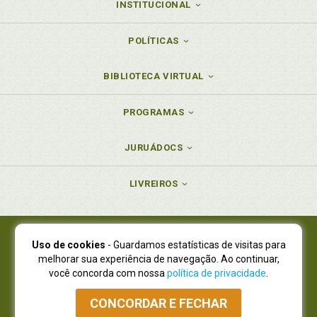
INSTITUCIONAL
POLÍTICAS
BIBLIOTECA VIRTUAL
PROGRAMAS
JURUÁDOCS
LIVREIROS
Uso de cookies
- Guardamos estatísticas de visitas para
Juruá Editora Ltda., CNPJ 77.535.508/0001-19
melhorar sua experiência de navegação. Ao continuar,
Juruá Informática Ltda., CNPJ 01.701.561/0001-80
você concorda com nossa
política de privacidade
.
NOVO ENDEREÇO:
R. Flávio Dallegrave, 7665, São Lourenço |
Curitiba - Paraná - CEP 82210-310
CONCORDAR E FECHAR
Atendimento: (41) 4009-3900
|
Vendas Atacado: (41) 4009-3939
|