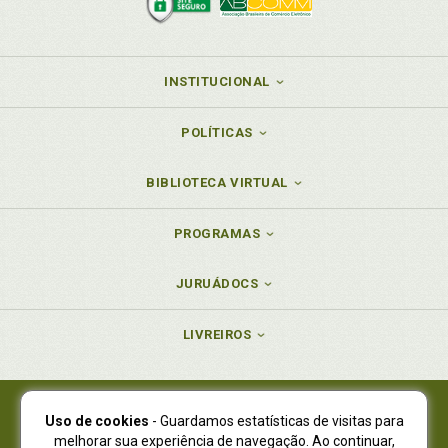
INSTITUCIONAL
POLÍTICAS
BIBLIOTECA VIRTUAL
PROGRAMAS
JURUÁDOCS
LIVREIROS
Uso de cookies
- Guardamos estatísticas de visitas para
Juruá Editora Ltda., CNPJ 77.535.508/0001-19
melhorar sua experiência de navegação. Ao continuar,
Juruá Informática Ltda., CNPJ 01.701.561/0001-80