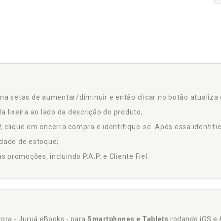
na setas de aumentar/diminuir e então clicar no botão atualiza 
a lixeira ao lado da descrição do produto;
 clique em encerra compra e identifique-se. Após essa identific
idade de estoque;
promoções, incluindo P.A.P. e Cliente Fiel.
itora - Juruá eBooks - para
Smartphones e Tablets
rodando iOS e 