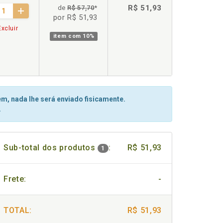
R$ 51,93
de
R$ 57,70
*
por R$ 51,93
xcluir
item com
10%
m, nada lhe será enviado fisicamente.
.
Sub-total dos produtos
:
R$ 51,93
1
Frete:
-
TOTAL:
R$ 51,93