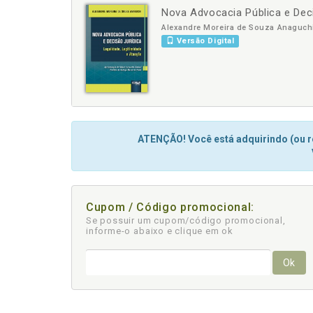
Nova Advocacia Pública e Deci
-
+
Alexandre Moreira de Souza Anaguch
Versão Digital
ATENÇÃO! Você está adquirindo (ou re
Cupom / Código promocional:
Se possuir um cupom/código promocional,
informe-o abaixo e clique em ok
Ok