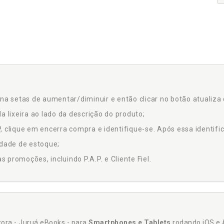
na setas de aumentar/diminuir e então clicar no botão atualiza 
a lixeira ao lado da descrição do produto;
 clique em encerra compra e identifique-se. Após essa identific
idade de estoque;
promoções, incluindo P.A.P. e Cliente Fiel.
itora - Juruá eBooks - para
Smartphones e Tablets
rodando iOS e 