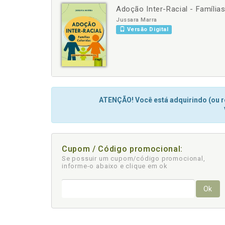
Adoção Inter-Racial - Família
-
+
Jussara Marra
Versão Digital
ATENÇÃO! Você está adquirindo (ou re
Cupom / Código promocional:
Se possuir um cupom/código promocional,
informe-o abaixo e clique em ok
Ok