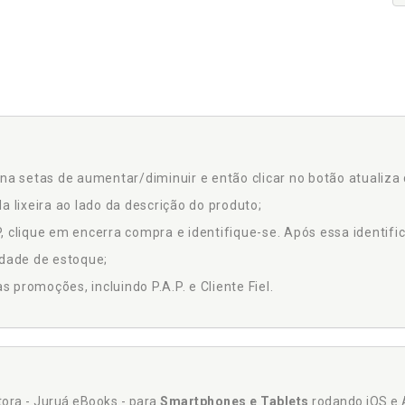
na setas de aumentar/diminuir e então clicar no botão atualiza 
a lixeira ao lado da descrição do produto;
 clique em encerra compra e identifique-se. Após essa identific
idade de estoque;
promoções, incluindo P.A.P. e Cliente Fiel.
itora - Juruá eBooks - para
Smartphones e Tablets
rodando iOS e 