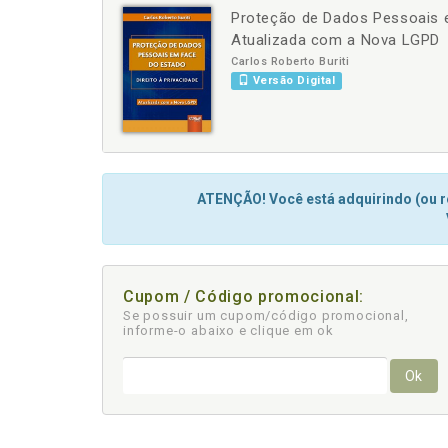
Proteção de Dados Pessoais e
-
+
Atualizada com a Nova LGPD
Carlos Roberto Buriti
Versão Digital
ATENÇÃO! Você está adquirindo (ou re
Cupom / Código promocional:
Se possuir um cupom/código promocional,
informe-o abaixo e clique em ok
Ok