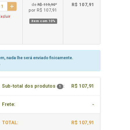
R$ 107,91
de
R$ 119,90
*
por R$ 107,91
xcluir
item com
10%
m, nada lhe será enviado fisicamente.
.
Sub-total dos produtos
:
R$ 107,91
1
Frete:
-
TOTAL:
R$ 107,91