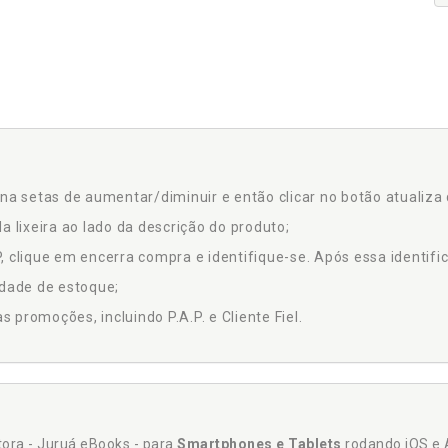
na setas de aumentar/diminuir e então clicar no botão atualiza 
a lixeira ao lado da descrição do produto;
 clique em encerra compra e identifique-se. Após essa identific
idade de estoque;
promoções, incluindo P.A.P. e Cliente Fiel.
itora - Juruá eBooks - para
Smartphones e Tablets
rodando iOS e 