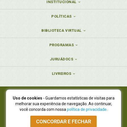
INSTITUCIONAL
POLÍTICAS
BIBLIOTECA VIRTUAL
PROGRAMAS
JURUÁDOCS
LIVREIROS
Uso de cookies
- Guardamos estatísticas de visitas para
Juruá Editora Ltda., CNPJ 77.535.508/0001-19
melhorar sua experiência de navegação. Ao continuar,
Juruá Informática Ltda., CNPJ 01.701.561/0001-80
você concorda com nossa
política de privacidade
.
NOVO ENDEREÇO:
R. Flávio Dallegrave, 7665, São Lourenço |
Curitiba - Paraná - CEP 82210-310
CONCORDAR E FECHAR
Atendimento: (41) 4009-3900
|
Vendas Atacado: (41) 4009-3939
|