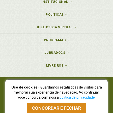
INSTITUCIONAL
POLÍTICAS
BIBLIOTECA VIRTUAL
PROGRAMAS
JURUÁDOCS
LIVREIROS
Uso de cookies
- Guardamos estatísticas de visitas para
Juruá Editora Ltda., CNPJ 77.535.508/0001-19
melhorar sua experiência de navegação. Ao continuar,
Juruá Informática Ltda., CNPJ 01.701.561/0001-80
você concorda com nossa
política de privacidade
.
NOVO ENDEREÇO:
R. Flávio Dallegrave, 7665, São Lourenço |
Curitiba - Paraná - CEP 82210-310
CONCORDAR E FECHAR
Atendimento: (41) 4009-3900
|
Vendas Atacado: (41) 4009-3939
|