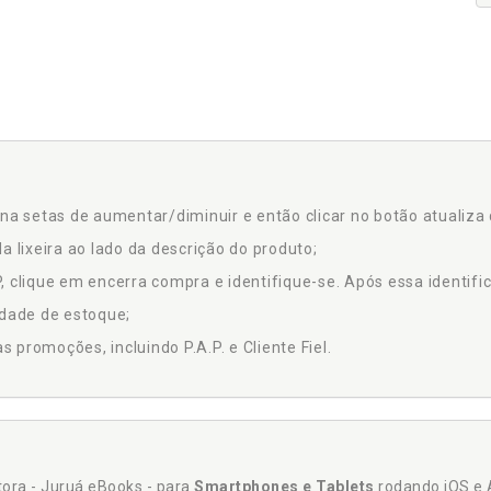
na setas de aumentar/diminuir e então clicar no botão atualiza 
a lixeira ao lado da descrição do produto;
 clique em encerra compra e identifique-se. Após essa identific
idade de estoque;
promoções, incluindo P.A.P. e Cliente Fiel.
itora - Juruá eBooks - para
Smartphones e Tablets
rodando iOS e 