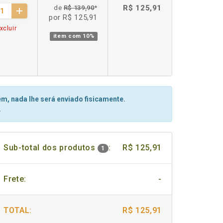
R$ 125,91
de
R$ 139,90
*
por R$ 125,91
xcluir
item com
10%
m, nada lhe será enviado fisicamente.
.
Sub-total dos produtos
:
R$ 125,91
1
Frete:
-
TOTAL:
R$ 125,91