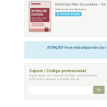
Histórias Não Escutadas - Os 
-
+
Débora Eisele Barberis
Versão Digital
ATENÇÃO! Você está adquirindo (ou re
Cupom / Código promocional:
Se possuir um cupom/código promocional,
informe-o abaixo e clique em ok
Ok