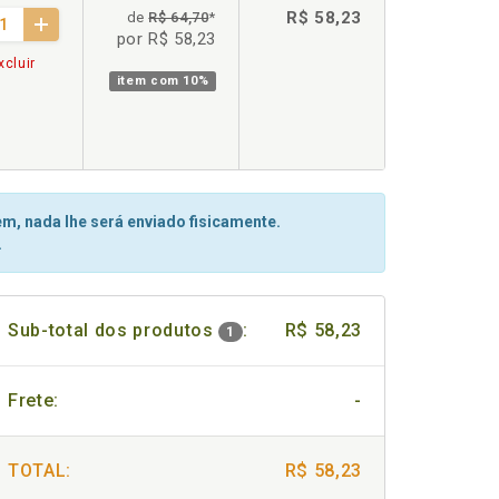
R$ 58,23
de
R$ 64,70
*
por R$ 58,23
cluir
item com
10%
m, nada lhe será enviado fisicamente.
.
Sub-total dos produtos
:
R$ 58,23
1
Frete:
-
TOTAL:
R$ 58,23