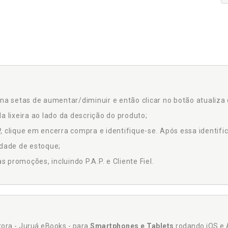
na setas de aumentar/diminuir e então clicar no botão atualiza 
a lixeira ao lado da descrição do produto;
 clique em encerra compra e identifique-se. Após essa identific
idade de estoque;
promoções, incluindo P.A.P. e Cliente Fiel.
itora - Juruá eBooks - para
Smartphones e Tablets
rodando iOS e 