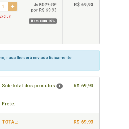
R$ 69,93
de
R$ 77,70
*
por R$ 69,93
Excluir
item com
10%
m, nada lhe será enviado fisicamente.
.
Sub-total dos produtos
:
R$ 69,93
1
Frete:
-
TOTAL:
R$ 69,93