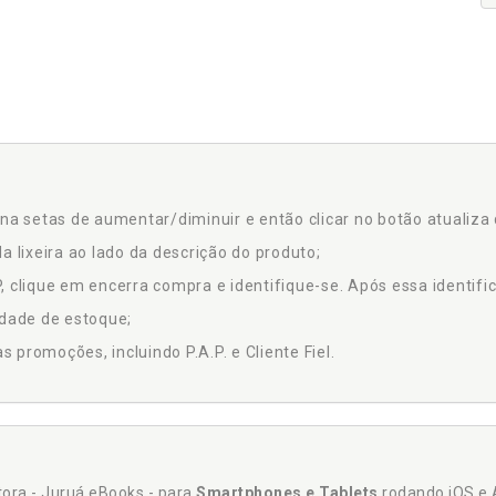
na setas de aumentar/diminuir e então clicar no botão atualiza 
a lixeira ao lado da descrição do produto;
 clique em encerra compra e identifique-se. Após essa identific
idade de estoque;
promoções, incluindo P.A.P. e Cliente Fiel.
itora - Juruá eBooks - para
Smartphones e Tablets
rodando iOS e 