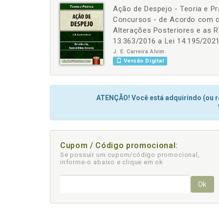
Ação de Despejo - Teoria e Pr
-
+
Concursos - de Acordo com o 
Alterações Posteriores e as R
13.363/2016 a Lei 14.195/202
J. E. Carreira Alvim
Versão Digital
ATENÇÃO! Você está adquirindo (ou re
Cupom / Código promocional:
Se possuir um cupom/código promocional,
informe-o abaixo e clique em ok
Ok