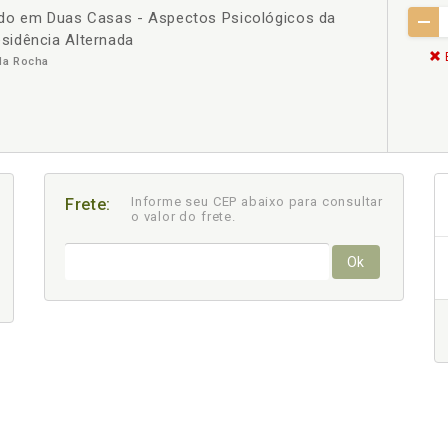
ndo em Duas Casas - Aspectos Psicológicos da
sidência Alternada
da Rocha
Informe seu CEP abaixo para consultar
Frete:
o valor do frete.
Ok