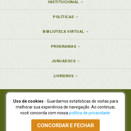
INSTITUCIONAL
POLÍTICAS
BIBLIOTECA VIRTUAL
PROGRAMAS
JURUÁDOCS
LIVREIROS
Uso de cookies
- Guardamos estatísticas de visitas para
Juruá Editora Ltda., CNPJ 77.535.508/0001-19
melhorar sua experiência de navegação. Ao continuar,
Juruá Informática Ltda., CNPJ 01.701.561/0001-80
você concorda com nossa
política de privacidade
.
NOVO ENDEREÇO:
R. Flávio Dallegrave, 7665, São Lourenço |
Curitiba - Paraná - CEP 82210-310
CONCORDAR E FECHAR
Atendimento: (41) 4009-3900
|
Vendas Atacado: (41) 4009-3939
|