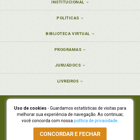
INSTITUCIONAL
POLÍTICAS
BIBLIOTECA VIRTUAL
PROGRAMAS
JURUÁDOCS
LIVREIROS
Uso de cookies
- Guardamos estatísticas de visitas para
Juruá Editora Ltda., CNPJ 77.535.508/0001-19
melhorar sua experiência de navegação. Ao continuar,
Juruá Informática Ltda., CNPJ 01.701.561/0001-80
você concorda com nossa
política de privacidade
.
NOVO ENDEREÇO:
R. Flávio Dallegrave, 7665, São Lourenço |
Curitiba - Paraná - CEP 82210-310
CONCORDAR E FECHAR
Atendimento: (41) 4009-3900
|
Vendas Atacado: (41) 4009-3939
|