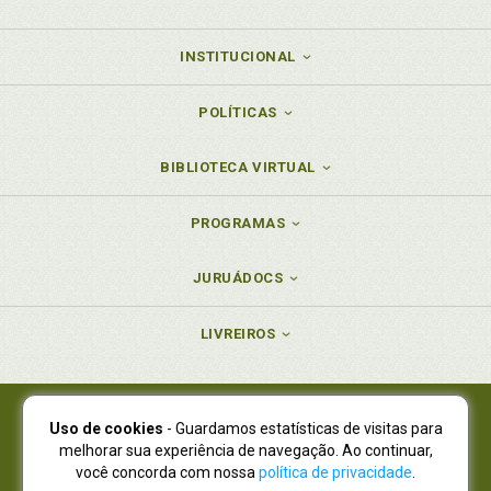
INSTITUCIONAL
POLÍTICAS
BIBLIOTECA VIRTUAL
PROGRAMAS
JURUÁDOCS
LIVREIROS
Uso de cookies
- Guardamos estatísticas de visitas para
Juruá Editora Ltda., CNPJ 77.535.508/0001-19
melhorar sua experiência de navegação. Ao continuar,
Juruá Informática Ltda., CNPJ 01.701.561/0001-80
você concorda com nossa
política de privacidade
.
NOVO ENDEREÇO:
R. Flávio Dallegrave, 7665, São Lourenço |