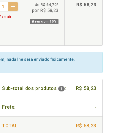
R$ 58,23
de
R$ 64,70
*
por R$ 58,23
Excluir
item com
10%
m, nada lhe será enviado fisicamente.
.
Sub-total dos produtos
:
R$ 58,23
1
Frete:
-
TOTAL:
R$ 58,23