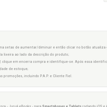
na setas de aumentar/diminuir e então clicar no botão atualiza 
a lixeira ao lado da descrição do produto;
 clique em encerra compra e identifique-se. Após essa identific
idade de estoque;
promoções, incluindo P.A.P. e Cliente Fiel.
itora - Juruá eBooks - para
Smartphones e Tablets
rodando iOS e 