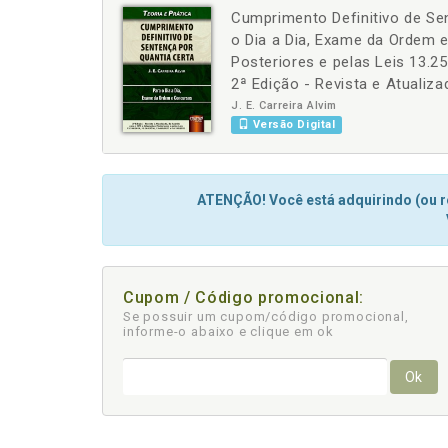
Cumprimento Definitivo de Sen
-
+
o Dia a Dia, Exame da Ordem
Posteriores e pelas Leis 13.2
2ª Edição - Revista e Atualiza
J. E. Carreira Alvim
Versão Digital
ATENÇÃO! Você está adquirindo (ou re
Cupom / Código promocional:
Se possuir um cupom/código promocional,
informe-o abaixo e clique em ok
Ok