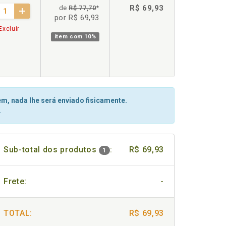
R$ 69,93
de
R$ 77,70
*
por R$ 69,93
Excluir
item com
10%
m, nada lhe será enviado fisicamente.
.
Sub-total dos produtos
:
R$ 69,93
1
Frete:
-
TOTAL:
R$ 69,93