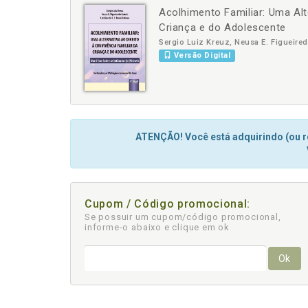
Acolhimento Familiar: Uma Alte
-
+
Criança e do Adolescente
Sergio Luiz Kreuz, Neusa E. Figueiredo
Versão Digital
ATENÇÃO! Você está adquirindo (ou re
Cupom / Código promocional:
Se possuir um cupom/código promocional,
informe-o abaixo e clique em ok
Ok