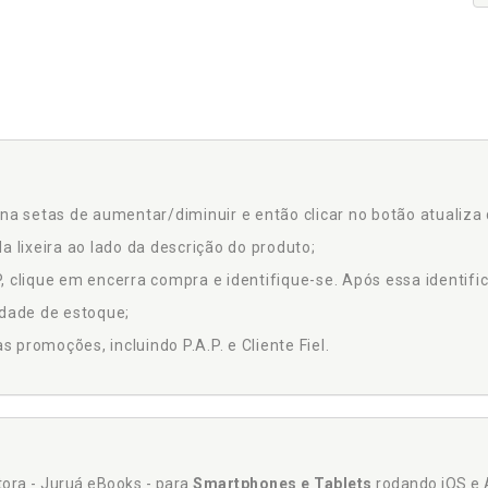
na setas de aumentar/diminuir e então clicar no botão atualiza 
a lixeira ao lado da descrição do produto;
 clique em encerra compra e identifique-se. Após essa identific
idade de estoque;
promoções, incluindo P.A.P. e Cliente Fiel.
itora - Juruá eBooks - para
Smartphones e Tablets
rodando iOS e 