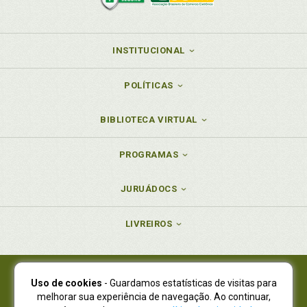
INSTITUCIONAL
POLÍTICAS
BIBLIOTECA VIRTUAL
PROGRAMAS
JURUÁDOCS
LIVREIROS
Uso de cookies
- Guardamos estatísticas de visitas para
Juruá Editora Ltda., CNPJ 77.535.508/0001-19
melhorar sua experiência de navegação. Ao continuar,
Juruá Informática Ltda., CNPJ 01.701.561/0001-80