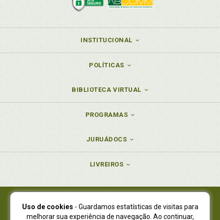
INSTITUCIONAL
POLÍTICAS
BIBLIOTECA VIRTUAL
PROGRAMAS
JURUÁDOCS
LIVREIROS
Uso de cookies
- Guardamos estatísticas de visitas para
Juruá Editora Ltda., CNPJ 77.535.508/0001-19
melhorar sua experiência de navegação. Ao continuar,
Juruá Informática Ltda., CNPJ 01.701.561/0001-80