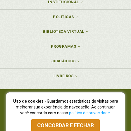
INSTITUCIONAL
POLÍTICAS
BIBLIOTECA VIRTUAL
PROGRAMAS
JURUÁDOCS
LIVREIROS
Uso de cookies
- Guardamos estatísticas de visitas para
Juruá Editora Ltda., CNPJ 77.535.508/0001-19
melhorar sua experiência de navegação. Ao continuar,
Juruá Informática Ltda., CNPJ 01.701.561/0001-80
você concorda com nossa
política de privacidade
.
NOVO ENDEREÇO:
R. Flávio Dallegrave, 7665, São Lourenço |
Curitiba - Paraná - CEP 82210-310
CONCORDAR E FECHAR
Atendimento: (41) 4009-3900
|
Vendas Atacado: (41) 4009-3939
|