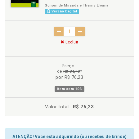
Gursen de Miranda e Themis Eloana
Versão Digital
Excluir
Preço:
de
R$ 84,70
*
por R$ 76,23
item com
10%
Valor total:
R$ 76,23
ATENÇÃO! Você está adquirindo (ou recebeu de brinde)