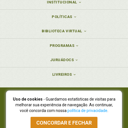
INSTITUCIONAL
POLÍTICAS
BIBLIOTECA VIRTUAL
PROGRAMAS
JURUÁDOCS
LIVREIROS
Uso de cookies
- Guardamos estatísticas de visitas para
Juruá Editora Ltda., CNPJ 77.535.508/0001-19
melhorar sua experiência de navegação. Ao continuar,
Juruá Informática Ltda., CNPJ 01.701.561/0001-80
você concorda com nossa
política de privacidade
.
NOVO ENDEREÇO:
R. Flávio Dallegrave, 7665, São Lourenço |
Curitiba - Paraná - CEP 82210-310
CONCORDAR E FECHAR
Atendimento: (41) 4009-3900
|
Vendas Atacado: (41) 4009-3939
|