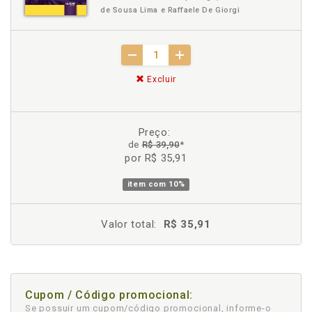
de Sousa Lima e Raffaele De Giorgi
Excluir
Preço:
de
R$ 39,90
*
por R$ 35,91
item com
10%
Valor total:
R$ 35,91
Cupom / Código promocional:
Se possuir um cupom/código promocional, informe-o